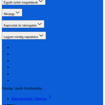
Egyéb üzleti megoldások
Névjegy
Kapcsolat és támogatás
Legyen mindig naprakész
Ország / nyelv kiválasztása
Magyarország / Magyar