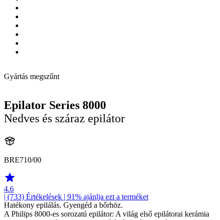
Gyártás megszűnt
Epilator Series 8000
Nedves és száraz epilátor
BRE710/00
4.6
| (733)
Értékelések
| 91% ajánlja ezt a terméket
Hatékony epilálás. Gyengéd a bőrhöz.
A Philips 8000-es sorozatú epilátor: A világ első epilátorai kerámia