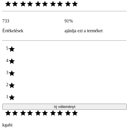
733
91
%
Értékelések
ajánlja ezt a terméket
5
4
3
2
1
írj véleményt
kgabi