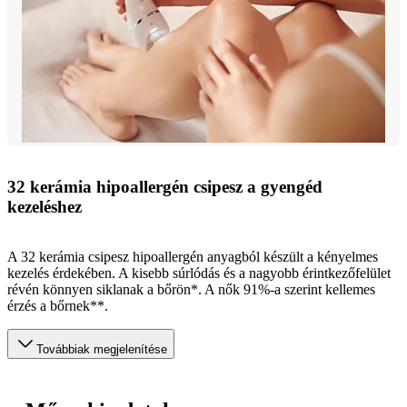
32 kerámia hipoallergén csipesz a gyengéd
kezeléshez
A 32 kerámia csipesz hipoallergén anyagból készült a kényelmes
kezelés érdekében. A kisebb súrlódás és a nagyobb érintkezőfelület
révén könnyen siklanak a bőrön*. A nők 91%-a szerint kellemes
érzés a bőrnek**.
Továbbiak megjelenítése