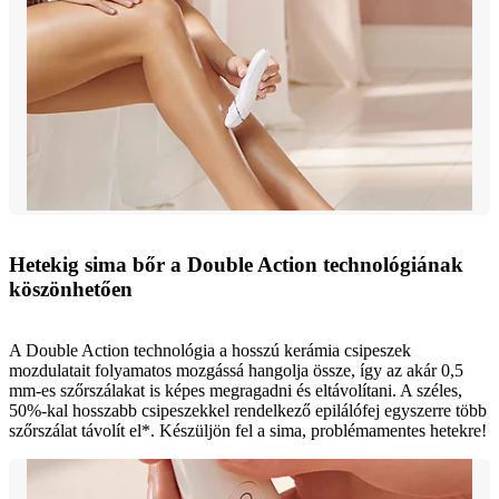
Hetekig sima bőr a Double Action technológiának
köszönhetően
A Double Action technológia a hosszú kerámia csipeszek
mozdulatait folyamatos mozgássá hangolja össze, így az akár 0,5
mm-es szőrszálakat is képes megragadni és eltávolítani. A széles,
50%-kal hosszabb csipeszekkel rendelkező epilálófej egyszerre több
szőrszálat távolít el*. Készüljön fel a sima, problémamentes hetekre!