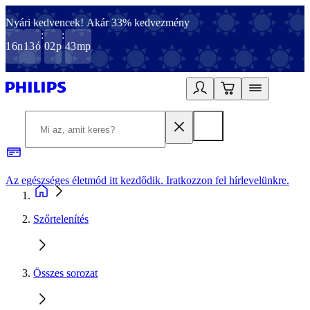
Nyári kedvencek! Akár 33% kedvezmény
:
:
16
n
13
ó
02
p
43
mp
Az egészséges életmód itt kezdődik. Iratkozzon fel hírlevelünkre.
2
Szőrtelenítés
Összes sorozat