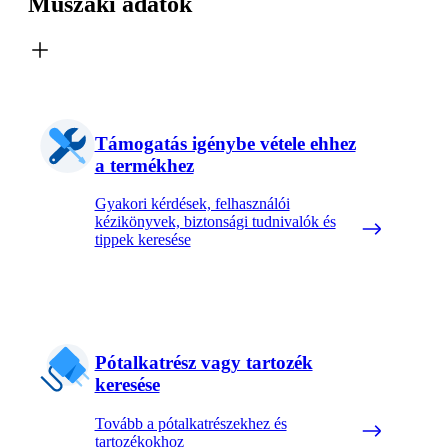
Műszaki adatok
Támogatás igénybe vétele ehhez
a termékhez
Gyakori kérdések, felhasználói
kézikönyvek, biztonsági tudnivalók és
tippek keresése
Pótalkatrész vagy tartozék
keresése
Tovább a pótalkatrészekhez és
tartozékokhoz