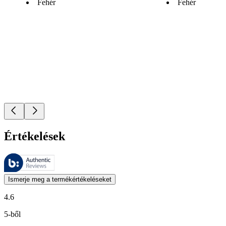
Fehér
Fehér
Értékelések
Ezeket az értékeléseket a Bazaarvoice kezeli, és megfelelnek a Bazaarv
A termékbesorolás és csillagos besorolás formájában kifejezett vásárló
Ismerje meg a termékértékeléseket
4.6
5-ből