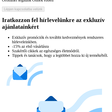
Örömmel segítünk Önnek ebben
Lépjen kapcsolatba velünk
Iratkozzon fel hírlevelünkre az exkluzív
ajánlatainkért​
Exkluzív promóciók és további kedvezmények rendszeres
hírleveleinkben.
-15% az első vásárlásra
Szakértői cikkek az egészséges életmódról.
Tippek és tanácsok, hogy a legtöbbet hozza ki új termékéből.