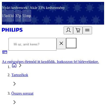
Nyári kedvencek! Akár 33% kedvezmény
:
:
15
n
03
ó
37
p
51
mp
Az egészséges életmód itt kezdődik. Iratkozzon fel hírlevelünkre.
2
Tartozékok
Összes sorozat