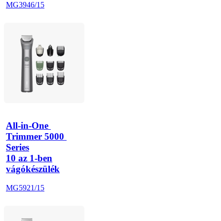
MG3946/15
All-in-One 
Trimmer 5000 
Series
10 az 1-ben
vágókészülék
MG5921/15