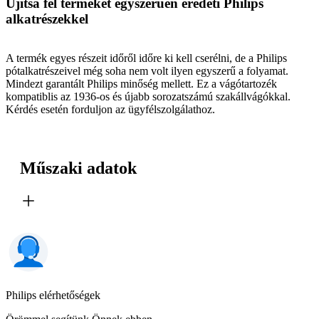
Újítsa fel termékét egyszerűen eredeti Philips
alkatrészekkel
A termék egyes részeit időről időre ki kell cserélni, de a Philips
pótalkatrészeivel még soha nem volt ilyen egyszerű a folyamat.
Mindezt garantált Philips minőség mellett. Ez a vágótartozék
kompatiblis az 1936-os és újabb sorozatszámú szakállvágókkal.
Kérdés esetén forduljon az ügyfélszolgálathoz.
Műszaki adatok
Philips elérhetőségek