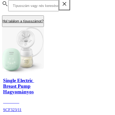
Hol találom a típusszámot?
Single Electric 
Breast Pump
Hagyományos
undefined
SCF323/11