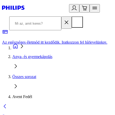
Az egészséges életmód itt kezdődik. Iratkozzon fel hírlevelünkre.
2
Anya- és gyermekápolás
Összes sorozat
Avent Fedél