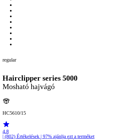
regular
Hairclipper series 5000
Mosható hajvágó
HC5610/15
4.8
| (802)
Értékelések
| 97% ajánlja ezt a terméket