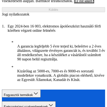
viselkedésem alapján. Bármikor leiratkozhatok.
Ez mit jelent?
Küldés
Jogi nyilatkozatok
Egy 2024-ben 16 003, elektromos ápolóeszközt használó férfi
körében végzett online felmérés
A garancia legfeljebb 5 évre terjed ki, beleértve a 2 éves
általános, világszerte érvényes garanciát is, és további 3 év
áll rendelkezésre, ha a készüléket a vásárlástól számított
90 napon belül regisztrálja.
Kizárólag az 5000-es, 7000-es és 9000-es sorozatú
modellekre vonatkozik. A globális piacon elérhető, kivéve
az Egyesült Államokat, Kanadát és Kínát.
Fogyasztói termékek
Egészségügyi szakembereknek