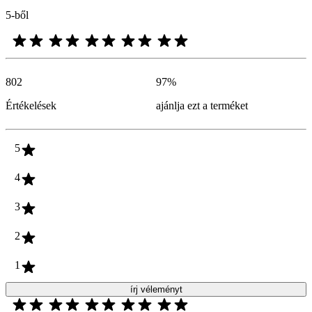
5-ből
802
97
%
Értékelések
ajánlja ezt a terméket
5
4
3
2
1
írj véleményt