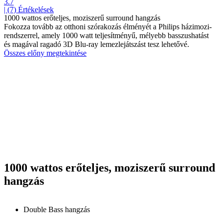
3.7
| (7)
Értékelések
1000 wattos erőteljes, moziszerű surround hangzás
Fokozza tovább az otthoni szórakozás élményét a Philips házimozi-
rendszerrel, amely 1000 watt teljesítményű, mélyebb basszushatást
és magával ragadó 3D Blu-ray lemezlejátszást tesz lehetővé.
Összes előny megtekintése
1000 wattos erőteljes, moziszerű surround
hangzás
Double Bass hangzás