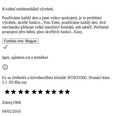
Kvalitní multimediální výrobek.
Používáme každý den a jsme velice spokojeni, je to perfektní
výrobek, skvělé funkce...You-Tube, používáme každý den, dvd
mechanika přehraje velké množství formátů, usb taktéž. Perfektní
propojení přes hdmi, plno skvělých funkcí...Easy.
Fordítás erre: Magyar
Igen, ajánlom ezt a terméket
Ez az értékelés a következőhöz készült: HTB3550G Domácí kino
5.1 3D Blu-ray
Zdeny1968
04/02/2016