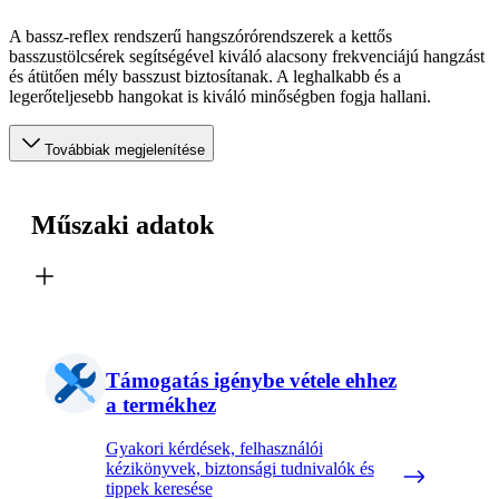
A bassz-reflex rendszerű hangszórórendszerek a kettős
basszustölcsérek segítségével kiváló alacsony frekvenciájú hangzást
és átütően mély basszust biztosítanak. A leghalkabb és a
legerőteljesebb hangokat is kiváló minőségben fogja hallani.
Továbbiak megjelenítése
Műszaki adatok
Támogatás igénybe vétele ehhez
a termékhez
Gyakori kérdések, felhasználói
kézikönyvek, biztonsági tudnivalók és
tippek keresése