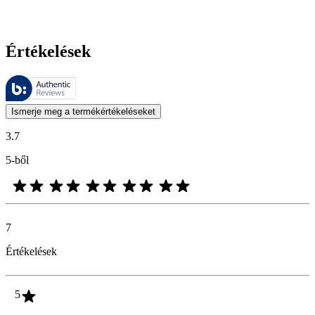
Értékelések
Ezeket az értékeléseket a Bazaarvoice kezeli, és megfelelnek a Bazaarv
A termékbesorolás és csillagos besorolás formájában kifejezett vásárló
Ismerje meg a termékértékeléseket
3.7
5-ből
7
Értékelések
5