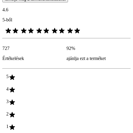
4.6
5-ből
727
92
%
Értékelések
ajánlja ezt a terméket
5
4
3
2
1