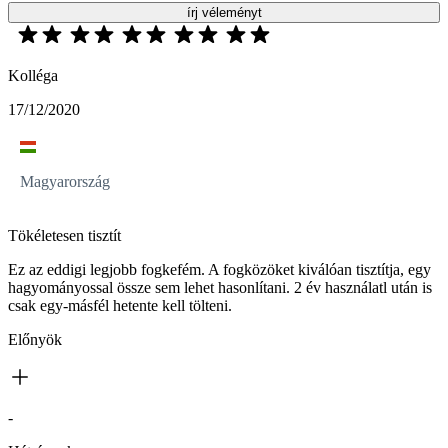
írj véleményt
Kolléga
17/12/2020
Magyarország
Tökéletesen tisztít
Ez az eddigi legjobb fogkefém. A fogközöket kiválóan tisztítja, egy
hagyományossal össze sem lehet hasonlítani. 2 év használatl után is
csak egy-másfél hetente kell tölteni.
Előnyök
-