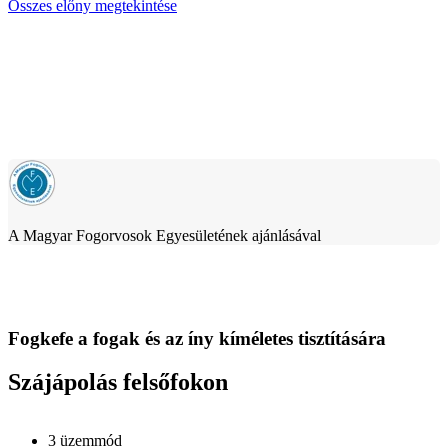
Összes előny megtekintése
A Magyar Fogorvosok Egyesületének ajánlásával
Fogkefe a fogak és az íny kíméletes tisztítására
Szájápolás felsőfokon
3 üzemmód