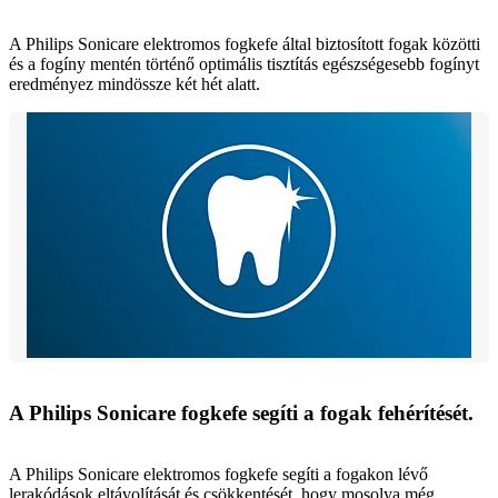
A Philips Sonicare elektromos fogkefe által biztosított fogak közötti
és a fogíny mentén történő optimális tisztítás egészségesebb fogínyt
eredményez mindössze két hét alatt.
A Philips Sonicare fogkefe segíti a fogak fehérítését.
A Philips Sonicare elektromos fogkefe segíti a fogakon lévő
lerakódások eltávolítását és csökkentését, hogy mosolya még