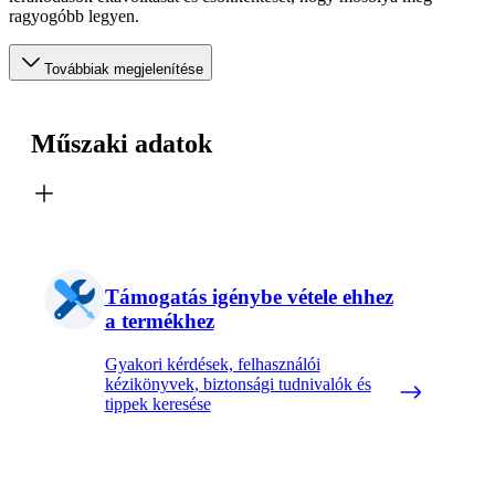
ragyogóbb legyen.
Továbbiak megjelenítése
Műszaki adatok
Támogatás igénybe vétele ehhez
a termékhez
Gyakori kérdések, felhasználói
kézikönyvek, biztonsági tudnivalók és
tippek keresése