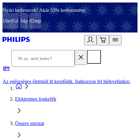
Nyári kedvencek! Akár 33% kedvezmény
:
:
16
n
05
ó
34
p
03
mp
Az egészséges életmód itt kezdődik. Iratkozzon fel hírlevelünkre.
2
Elektromos fogkefék
Összes sorozat