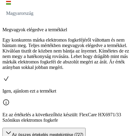
Magyarország
Megvagyok elégedve a termékkel
Egy konkurens márka elektromos fogkeféjéről váltottam és nem
bántam meg. Teljes mértékben megvagyok elégedve a termékkel.
Kiválóan tisztít de közben nem bántja az ínyemet. Kíméletes de ez
nem megy a hatékonyság rovására. Lehet hogy drágább mint más
márkák elektromos fogkeféi de abszolút megéri az árát. Ár érték
arányban sokkal jobban megéri.
Igen, ajánlom ezt a terméket
Ez az értékelés a következőhöz készült: FlexCare HX6971/33
Szónikus elektromos fogkefe
Az összes értekelés megtekintése (727)