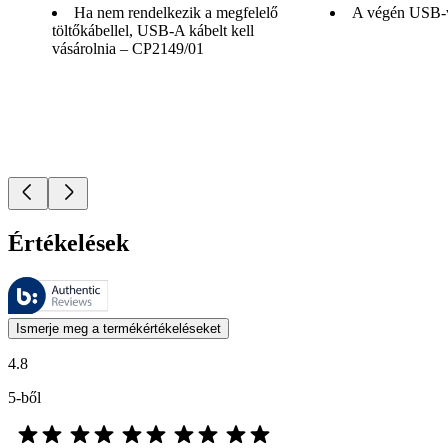
Ha nem rendelkezik a megfelelő
A végén USB-
töltőkábellel, USB-A kábelt kell
vásárolnia – CP2149/01
Értékelések
Ezeket az értékeléseket a Bazaarvoice kezeli, és megfelelnek a Bazaarv
A termékbesorolás és csillagos besorolás formájában kifejezett vásárló
Ismerje meg a termékértékeléseket
4.8
5-ből