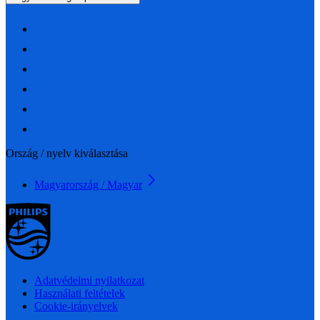
Ország / nyelv kiválasztása
Magyarország / Magyar
Adatvédelmi nyilatkozat
Használati feltételek
Cookie-irányelvek