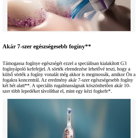
Akár 7-szer egészségesebb fogíny**
Támogassa fogínye egészségét ezzel a speciálisan kialakított G3
fogínyápoló kefefejjel. A sörték elrendezése lehetővé teszi, hogy a
külső sörték a fogíny vonalát még akkor is megmossák, amikor Ön a
fogakra koncentrál. Az eredmény akár 7-szer egészségesebb fogíny
két hét alatt**. A speciális rugalmasságnak köszönhetően akár 10-
szer több lepedéket távolíthat el, mint egy kézi fogkefe*.