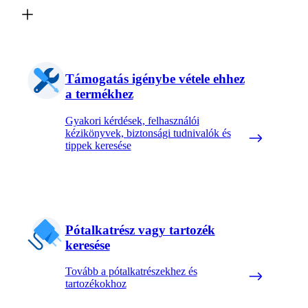
Támogatás igénybe vétele ehhez
a termékhez
Gyakori kérdések, felhasználói
kézikönyvek, biztonsági tudnivalók és
tippek keresése
Pótalkatrész vagy tartozék
keresése
Tovább a pótalkatrészekhez és
tartozékokhoz