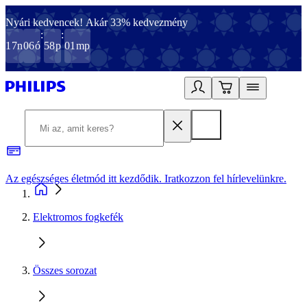
Nyári kedvencek! Akár 33% kedvezmény
:
:
17
n
06
ó
58
p
01
mp
Az egészséges életmód itt kezdődik. Iratkozzon fel hírlevelünkre.
2
Elektromos fogkefék
Összes sorozat