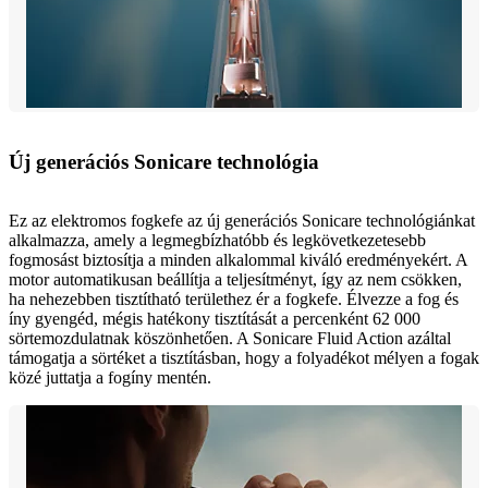
Új generációs Sonicare technológia
Ez az elektromos fogkefe az új generációs Sonicare technológiánkat
alkalmazza, amely a legmegbízhatóbb és legkövetkezetesebb
fogmosást biztosítja a minden alkalommal kiváló eredményekért. A
motor automatikusan beállítja a teljesítményt, így az nem csökken,
ha nehezebben tisztítható területhez ér a fogkefe. Élvezze a fog és
íny gyengéd, mégis hatékony tisztítását a percenként 62 000
sörtemozdulatnak köszönhetően. A Sonicare Fluid Action azáltal
támogatja a sörtéket a tisztításban, hogy a folyadékot mélyen a fogak
közé juttatja a fogíny mentén.