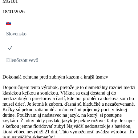
MG101
18/01/2026
Slovensko
Ellenőrzött vevő
Dokonalá ochrana pred zubným kazom a krajší úsmev
Doporučujem tento výrobok, pretože je to diametrálny rozdiel medzi
klasickou kefkou a sonickou. Vlákna sa ozaj dostanú aj do
medzizubných priestorov a častí, kde bol problém a doslova som ho
musel drieť. Je šetrná k zubom, ďasná sú hladučké a nezačervenané.
Krčky sú pekne zatiahnuté a mám veľmi príjemný pocit v ústnej
dutine. Používam aj nadstavec na jazyk, na ktorý, si postupne
zvykám. Žiadny biely povlak, jazyk je pekne ružovej farby. Je super
s kefkou jemne floridovať zuby! Najväčší nedostatok je s batériou,
ktorá vôbec nevydrží 21 dní. Túto vymoženosť uvádza výrobca. To
je aj najväčším sklamaním!