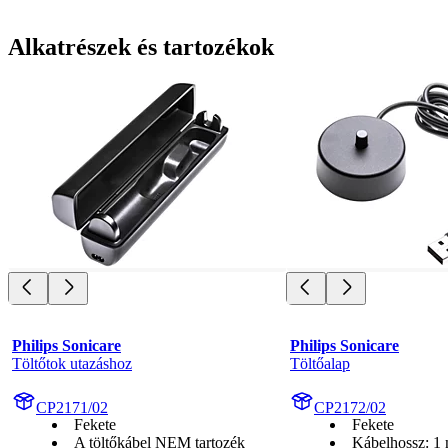
Alkatrészek és tartozékok
Philips Sonicare
Philips Sonicare
Töltőtok utazáshoz
Töltőalap
CP2171/02
CP2172/02
Fekete
Fekete
A töltőkábel NEM tartozék
Kábelhossz: 1