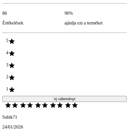
86
96
%
Értékelések
ajánlja ezt a terméket
5
4
3
2
1
írj véleményt
Sabik71
24/01/2026