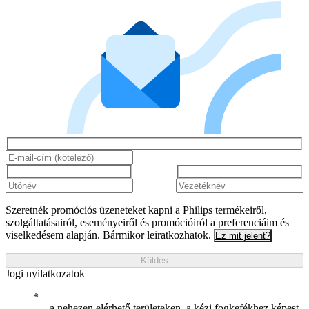
Szeretnék promóciós üzeneteket kapni a Philips termékeiről,
szolgáltatásairól, eseményeiről és promócióiról a preferenciáim és
viselkedésem alapján. Bármikor leiratkozhatok.
Ez mit jelent?
Küldés
Jogi nyilatkozatok
a nehezen elérhető területeken, a kézi fogkefékhez képest,