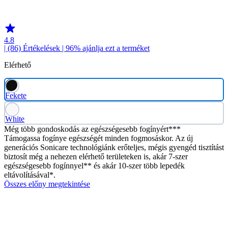
HX742B
4.8
| (86)
Értékelések
| 96% ajánlja ezt a terméket
Elérhető
Fekete
White
Még több gondoskodás az egészségesebb fogínyért***
Támogassa fogínye egészségét minden fogmosáskor. Az új
generációs Sonicare technológiánk erőteljes, mégis gyengéd tisztítást
biztosít még a nehezen elérhető területeken is, akár 7-szer
egészségesebb fogínnyel** és akár 10-szer több lepedék
eltávolításával*.
Összes előny megtekintése