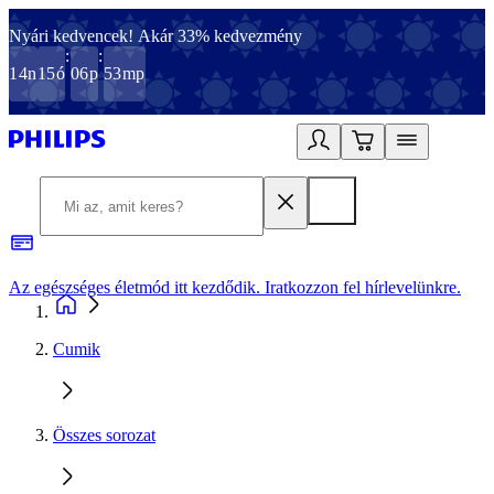
Nyári kedvencek! Akár 33% kedvezmény
:
:
14
n
15
ó
06
p
53
mp
Az egészséges életmód itt kezdődik. Iratkozzon fel hírlevelünkre.
2
Cumik
Összes sorozat