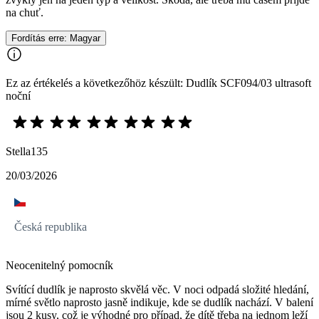
na chuť.
Fordítás erre: Magyar
Ez az értékelés a következőhöz készült: Dudlík SCF094/03 ultrasoft
noční
Stella135
20/03/2026
Česká republika
Neocenitelný pomocník
Svítící dudlík je naprosto skvělá věc. V noci odpadá složité hledání,
mírné světlo naprosto jasně indikuje, kde se dudlík nachází. V balení
jsou 2 kusy, což je výhodné pro případ, že dítě třeba na jednom leží