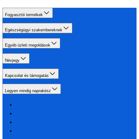
Fogyasztói termékek
Egészségügyi szakembereknek
Egyéb üzleti megoldások
Névjegy
Kapcsolat és támogatás
Legyen mindig naprakész