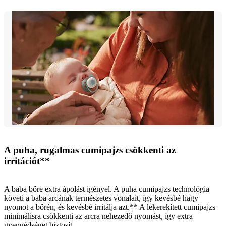
A puha, rugalmas cumipajzs csökkenti az
irritációt**
A baba bőre extra ápolást igényel. A puha cumipajzs technológia
követi a baba arcának természetes vonalait, így kevésbé hagy
nyomot a bőrén, és kevésbé irritálja azt.** A lekerekített cumipajzs
minimálisra csökkenti az arcra nehezedő nyomást, így extra
gyengédséget biztosít.