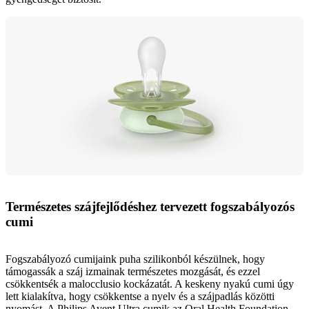
Természetes szájfejlődéshez tervezett fogszabályozós
cumi
Fogszabályozó cumijaink puha szilikonból készülnek, hogy
támogassák a száj izmainak természetes mozgását, és ezzel
csökkentsék a malocclusio kockázatát. A keskeny nyakú cumi úgy
lett kialakítva, hogy csökkentse a nyelv és a szájpadlás közötti
nyomást. A Philips Avent Ultra cumik az Oral Health Foundation