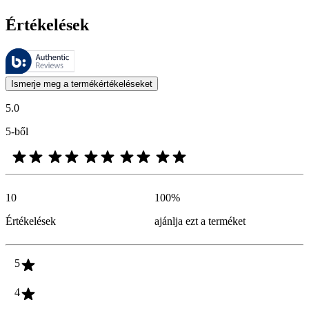
Értékelések
Ezeket az értékeléseket a Bazaarvoice kezeli, és megfelelnek a Bazaarv
A termékbesorolás és csillagos besorolás formájában kifejezett vásárló
Ismerje meg a termékértékeléseket
5.0
5-ből
10
100
%
Értékelések
ajánlja ezt a terméket
5
4