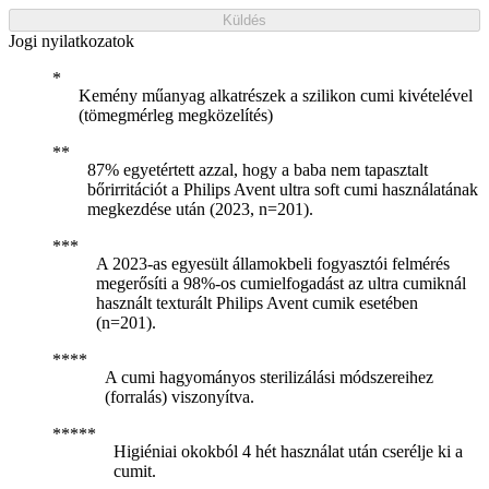
Küldés
Jogi nyilatkozatok
Kemény műanyag alkatrészek a szilikon cumi kivételével
(tömegmérleg megközelítés)
87% egyetértett azzal, hogy a baba nem tapasztalt
bőrirritációt a Philips Avent ultra soft cumi használatának
megkezdése után (2023, n=201).
A 2023-as egyesült államokbeli fogyasztói felmérés
megerősíti a 98%-os cumielfogadást az ultra cumiknál
használt texturált Philips Avent cumik esetében
(n=201).
A cumi hagyományos sterilizálási módszereihez
(forralás) viszonyítva.
Higiéniai okokból 4 hét használat után cserélje ki a
cumit.