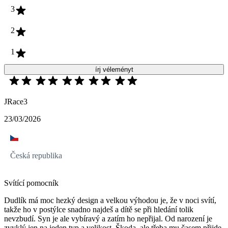
3
2
1
írj véleményt
JRace3
23/03/2026
Česká republika
Svítící pomocník
Dudlík má moc hezký design a velkou výhodou je, že v noci svítí,
takže ho v postýlce snadno najdeš a dítě se při hledání tolik
nevzbudí. Syn je ale vybíravý a zatím ho nepřijal. Od narození je
zvyklý jen na jeden typ a velikost. Škoda, ale třeba mu časem přijde