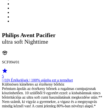
Philips Avent Pacifier
ultra soft Nighttime
SCF094/01
5
| (10)
Értékelések
| 100% ajánlja ezt a terméket
Különösen kíméletes az érzékeny bőrhöz
Prémium ápolás az érzékeny bőrnek a rugalmas cumipajzsnak
köszönhetően. 10 szülőből 9 egyetért ezzel: a kisbabámnak nincs
bőrirritációja az ultra soft cumi használatának megkezdése után.**
Nem számít, ki vigyáz a gyermekre, a vigasz és a megnyugvás
mindig kéznél van! A cumi jelenleg 80%-ban növényi alapú.*