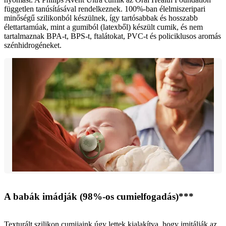
független tanúsításával rendelkeznek. 100%-ban élelmiszeripari
minőségű szilikonból készülnek, így tartósabbak és hosszabb
élettartamúak, mint a gumiból (latexből) készült cumik, és nem
tartalmaznak BPA-t, BPS-t, ftalátokat, PVC-t és policiklusos aromás
szénhidrogéneket.
A babák imádják (98%-os cumielfogadás)***
Texturált szilikon cumijaink úgy lettek kialakítva, hogy imitálják az