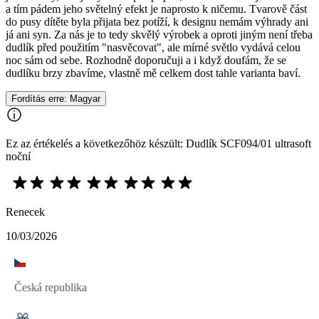
a tím pádem jeho světelný efekt je naprosto k ničemu. Tvarově část
do pusy dítěte byla přijata bez potíží, k designu nemám výhrady ani
já ani syn. Za nás je to tedy skvělý výrobek a oproti jiným není třeba
dudlík před použitím "nasvěcovat", ale mírné světlo vydává celou
noc sám od sebe. Rozhodně doporučuji a i když doufám, že se
dudlíku brzy zbavíme, vlastně mě celkem dost tahle varianta baví.
Fordítás erre: Magyar
Ez az értékelés a következőhöz készült: Dudlík SCF094/01 ultrasoft
noční
Renecek
10/03/2026
Česká republika