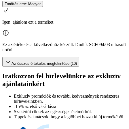
Fordítás erre: Magyar
Igen, ajánlom ezt a terméket
Ez az értékelés a következőhöz készült: Dudlík SCF094/03 ultrasoft
noční
Az összes értekelés megtekintése (10)
Iratkozzon fel hírlevelünkre az exkluzív
ajánlatainkért​
Exkluzív promóciók és további kedvezmények rendszeres
hírleveleinkben.
-15% az első vásárlásra
Szakértői cikkek az egészséges életmódról.
Tippek és tanácsok, hogy a legtöbbet hozza ki új termékéből.