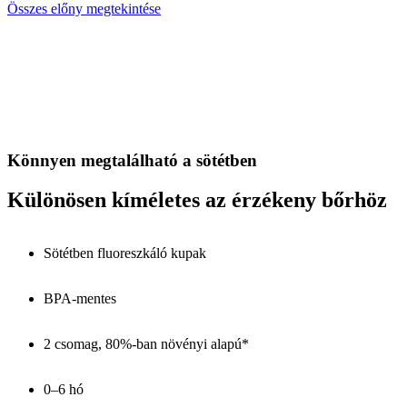
Összes előny megtekintése
Könnyen megtalálható a sötétben
Különösen kíméletes az érzékeny bőrhöz
Sötétben fluoreszkáló kupak
BPA-mentes
2 csomag, 80%-ban növényi alapú*
0–6 hó