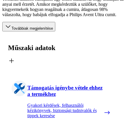
anyai mell érzetét. Amikor megkérdeztük a szülőket, hogy
kisgyermekeik hogyan reagálnak a cumira, átlagosan 98%
válaszolta, hogy babájuk elfogadja a Philips Avent Ultra cumit.
Továbbiak megjelenítése
Műszaki adatok
Támogatás igénybe vétele ehhez
a termékhez
Gyakori kérdések, felhasználói
kézikönyvek, biztonsági tudnivalók és
tippek keresése