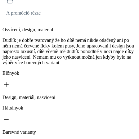
A promóció része
Osvícení, design, material
Dudlík je dobře tvarovaný že ho dítě nemá nikde otlačený ani po
něm nemá červené fleky kolem pusy, Jeho upracovaní i design jsou
naprosto luxusní, dítě včetně mě dudlík pohodlně v noci najde díky
jeho nasvícení. Nemam mu co vytknout možná jen kdyby bylo na
výběr více barevných variant
Előnyök
Design, materiál, nasviceni
Hátrányok
Barevné varianty