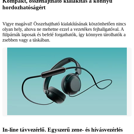
Kompakt, összehajtható kialakítás a könnyű
hordozhatóságért
Vigye magával! Összehajtható kialakításának köszönhetően nincs
olyan hely, ahova ne mehetne ezzel a vezetékes fejhallgatóval. A
fülpárnák laposak és befelé forgathatók, így könnyen tárolhatók a
zsebben vagy a táskában.
In-line távvezérlő. Egyszerű zene- és hívásvezérlés