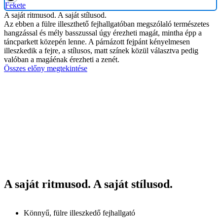
Fekete
A saját ritmusod. A saját stílusod.
Az ebben a fülre illeszthető fejhallgatóban megszólaló természetes
hangzással és mély basszussal úgy érezheti magát, mintha épp a
táncparkett közepén lenne. A párnázott fejpánt kényelmesen
illeszkedik a fejre, a stílusos, matt színek közül választva pedig
valóban a magáénak érezheti a zenét.
Összes előny megtekintése
A saját ritmusod. A saját stílusod.
Könnyű, fülre illeszkedő fejhallgató