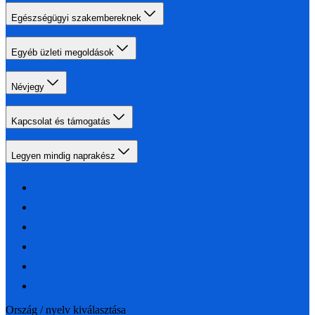
Egészségügyi szakembereknek
Egyéb üzleti megoldások
Névjegy
Kapcsolat és támogatás
Legyen mindig naprakész
Ország / nyelv kiválasztása