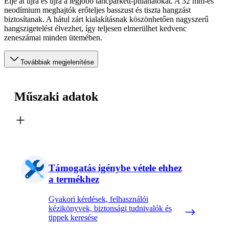
Élje át újra és újra a legjobb táncparkett-pillanatokat. A 32 mm-es
neodímium meghajtók erőteljes basszust és tiszta hangzást
biztosítanak. A hátul zárt kialakításnak köszönhetően nagyszerű
hangszigetelést élvezhet, így teljesen elmerülhet kedvenc
zeneszámai minden ütemében.
Továbbiak megjelenítése
Műszaki adatok
Támogatás igénybe vétele ehhez
a termékhez
Gyakori kérdések, felhasználói
kézikönyvek, biztonsági tudnivalók és
tippek keresése