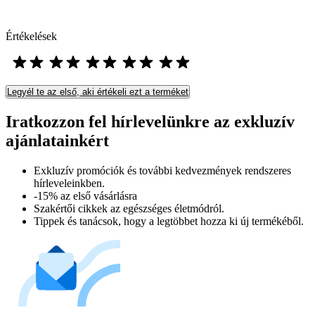
Értékelések
Legyél te az első, aki értékeli ezt a terméket
Iratkozzon fel hírlevelünkre az exkluzív
ajánlatainkért​
Exkluzív promóciók és további kedvezmények rendszeres
hírleveleinkben.
-15% az első vásárlásra
Szakértői cikkek az egészséges életmódról.
Tippek és tanácsok, hogy a legtöbbet hozza ki új termékéből.