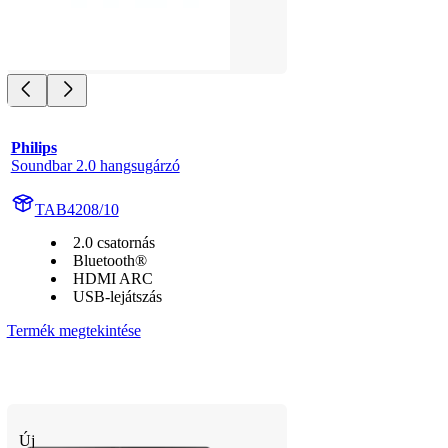
Philips
Soundbar 2.0 hangsugárzó
TAB4208/10
2.0 csatornás
Bluetooth®
HDMI ARC
USB-lejátszás
Termék megtekintése
Új