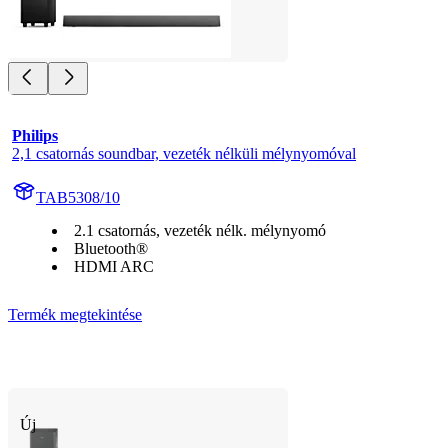
Philips
2,1 csatornás soundbar, vezeték nélküli mélynyomóval
TAB5308/10
2.1 csatornás, vezeték nélk. mélynyomó
Bluetooth®
HDMI ARC
Termék megtekintése
Új