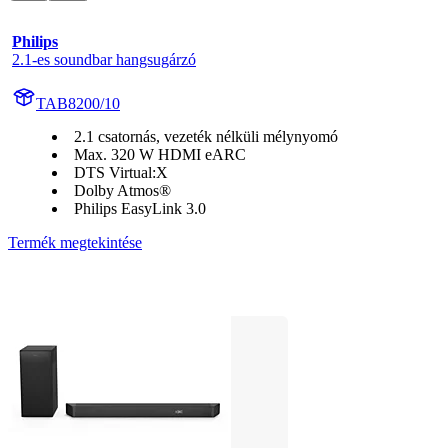
Philips
2.1-es soundbar hangsugárzó
TAB8200/10
2.1 csatornás, vezeték nélküli mélynyomó
Max. 320 W HDMI eARC
DTS Virtual:X
Dolby Atmos®
Philips EasyLink 3.0
Termék megtekintése