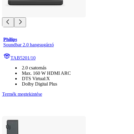
Philips
Soundbar 2.0 hangsugárzó
TAB5201/10
2.0 csatornás
Max. 160 W HDMI ARC
DTS Virtual:X
Dolby Digital Plus
Termék megtekintése
Új