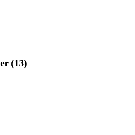
er
(
13
)