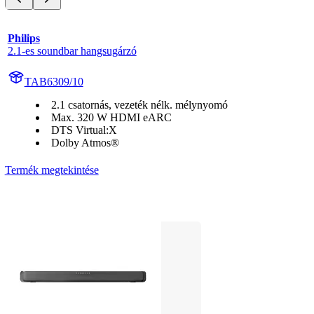
Philips
2.1-es soundbar hangsugárzó
TAB6309/10
2.1 csatornás, vezeték nélk. mélynyomó
Max. 320 W HDMI eARC
DTS Virtual:X
Dolby Atmos®
Termék megtekintése