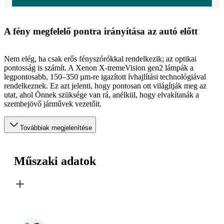
A fény megfelelő pontra irányítása az autó előtt
Nem elég, ha csak erős fényszórókkal rendelkezik; az optikai
pontosság is számít. A Xenon X-tremeVision gen2 lámpák a
legpontosabb, 150–350 µm-re igazított ívhajlítási technológiával
rendelkeznek. Ez azt jelenti, hogy pontosan ott világítják meg az
utat, ahol Önnek szüksége van rá, anélkül, hogy elvakítanák a
szembejövő járművek vezetőit.
Továbbiak megjelenítése
Műszaki adatok