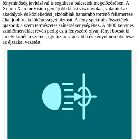
fényminőség javításával is segíthet a balesetek megelőzésében. A
Xenon X-tremeVision gen2 jobb látási viszonyokat, valamint az
akadályok és közlekedési jelzőtáblák hamarabb történő felismerése
által jobb reakcióképességet biztosít. A fény spektrális összetétele
igazodik a szem természetes színérzékenységéhez. A 4800 kelvines
színhőmérséklet révén pedig ez a fényszóró olyan fényt bocsát ki,
amely kíméli a szemet, így biztonságosabbá és kényelmesebbé teszi
az éjszakai vezetést.