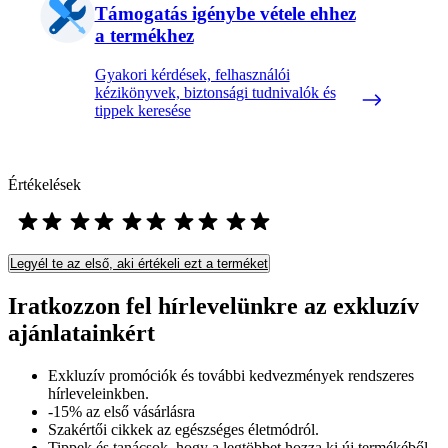
Támogatás igénybe vétele ehhez
a termékhez
Gyakori kérdések, felhasználói
kézikönyvek, biztonsági tudnivalók és
tippek keresése
Értékelések
Legyél te az első, aki értékeli ezt a terméket
Iratkozzon fel hírlevelünkre az exkluzív
ajánlatainkért​
Exkluzív promóciók és további kedvezmények rendszeres
hírleveleinkben.
-15% az első vásárlásra
Szakértői cikkek az egészséges életmódról.
Tippek és tanácsok, hogy a legtöbbet hozza ki új termékéből.