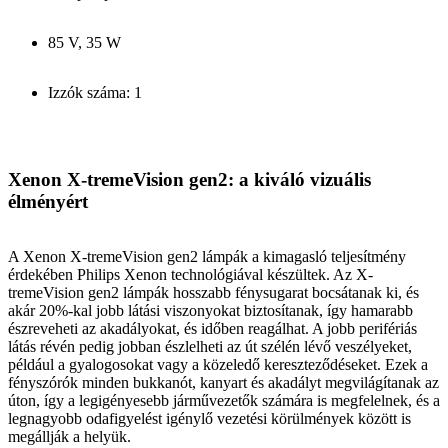
85 V, 35 W
Izzók száma: 1
Xenon X-tremeVision gen2: a kiváló vizuális
élményért
A Xenon X-tremeVision gen2 lámpák a kimagasló teljesítmény
érdekében Philips Xenon technológiával készültek. Az X-
tremeVision gen2 lámpák hosszabb fénysugarat bocsátanak ki, és
akár 20%-kal jobb látási viszonyokat biztosítanak, így hamarabb
észreveheti az akadályokat, és időben reagálhat. A jobb perifériás
látás révén pedig jobban észlelheti az út szélén lévő veszélyeket,
például a gyalogosokat vagy a közeledő kereszteződéseket. Ezek a
fényszórók minden bukkanót, kanyart és akadályt megvilágítanak az
úton, így a legigényesebb járművezetők számára is megfelelnek, és a
legnagyobb odafigyelést igénylő vezetési körülmények között is
megállják a helyük.