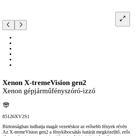
Xenon X-tremeVision gen2
Xenon gépjárműfényszóró-izzó
85126XV2S1
Biztonságban tudhatja magát vezetéskor az erősebb fények révén
Az X-tremeVision gen2 a fénykibocsátás határát megközelítő, erős