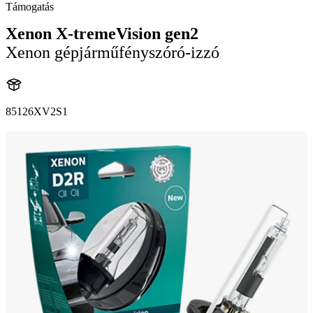
Támogatás
Xenon X-tremeVision gen2
Xenon gépjárműfényszóró-izzó
85126XV2S1