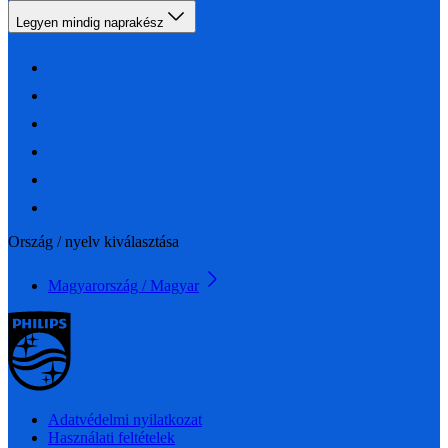
Legyen mindig naprakész
Ország / nyelv kiválasztása
Magyarország / Magyar
Adatvédelmi nyilatkozat
Használati feltételek