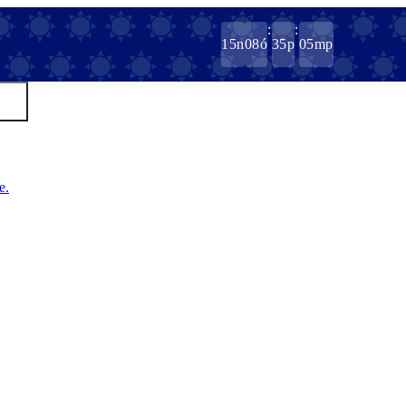
:
:
15
n
08
ó
35
p
05
mp
e.