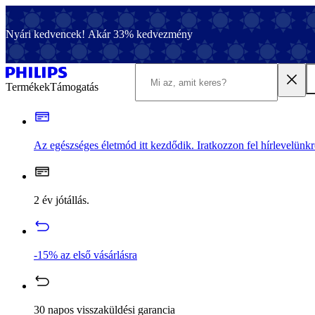
Nyári kedvencek! Akár 33% kedvezmény
Termékek
Támogatás
Az egészséges életmód itt kezdődik. Iratkozzon fel hírlevelünkr
2 év jótállás.
-15% az első vásárlásra
30 napos visszaküldési garancia