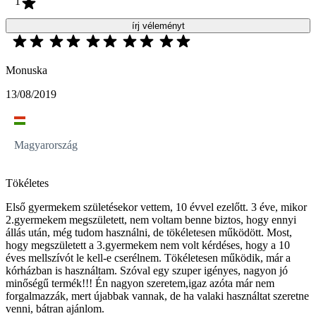
1
írj véleményt
Monuska
13/08/2019
Magyarország
Tökéletes
Első gyermekem születésekor vettem, 10 évvel ezelőtt. 3 éve, mikor
2.gyermekem megszületett, nem voltam benne biztos, hogy ennyi
állás után, még tudom használni, de tökéletesen működött. Most,
hogy megszületett a 3.gyermekem nem volt kérdéses, hogy a 10
éves mellszívót le kell-e cserélnem. Tökéletesen működik, már a
kórházban is használtam. Szóval egy szuper igényes, nagyon jó
minőségű termék!!! Én nagyon szeretem,igaz azóta már nem
forgalmazzák, mert újabbak vannak, de ha valaki használtat szeretne
venni, bátran ajánlom.