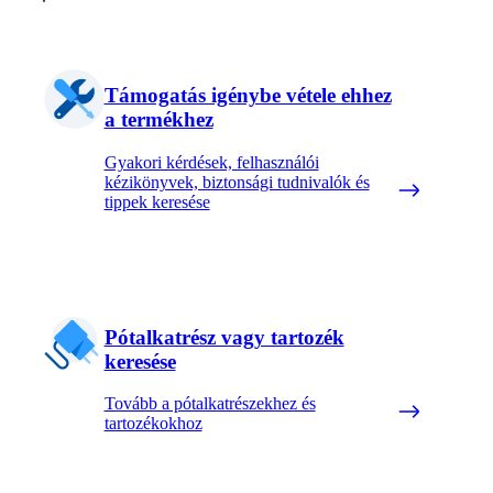
Támogatás igénybe vétele ehhez
a termékhez
Gyakori kérdések, felhasználói
kézikönyvek, biztonsági tudnivalók és
tippek keresése
Pótalkatrész vagy tartozék
keresése
Tovább a pótalkatrészekhez és
tartozékokhoz