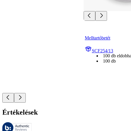
Melltartóbetét
SCF254/13
100 db eldobha
100 db
Értékelések
Ezeket az értékeléseket a Bazaarvoice kezeli, és megfelelnek a Bazaarv