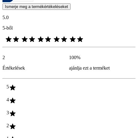
A termékbesorolás és csillagos besorolás formájában kifejezett vásárló
Ismerje meg a termékértékeléseket
5.0
5-ből
2
100
%
Értékelések
ajánlja ezt a terméket
5
4
3
2