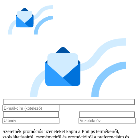
Szeretnék promóciós üzeneteket kapni a Philips termékeiről,
szolgáltatásairól, eseményeiről és promócióiról a preferenciáim és