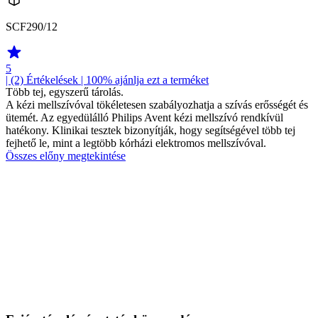
SCF290/12
5
| (2)
Értékelések
| 100% ajánlja ezt a terméket
Több tej, egyszerű tárolás.
A kézi mellszívóval tökéletesen szabályozhatja a szívás erősségét és
ütemét. Az egyedülálló Philips Avent kézi mellszívó rendkívül
hatékony. Klinikai tesztek bizonyítják, hogy segítségével több tej
fejhető le, mint a legtöbb kórházi elektromos mellszívóval.
Összes előny megtekintése