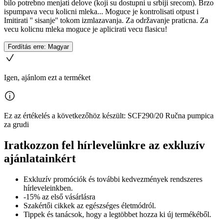
bilo potrebno menjati delove (koji su dostupni u srbiji srecom). Brzo
ispumpava vecu kolicni mleka... Moguce je kontrolisati otpust i
Imitirati '' sisanje'' tokom izmlazavanja. Za održavanje praticna. Za
vecu kolicnu mleka moguce je aplicirati vecu flasicu!
Fordítás erre: Magyar
Igen, ajánlom ezt a terméket
Ez az értékelés a következőhöz készült: SCF290/20 Ručna pumpica
za grudi
Iratkozzon fel hírlevelünkre az exkluzív
ajánlatainkért​
Exkluzív promóciók és további kedvezmények rendszeres
hírleveleinkben.
-15% az első vásárlásra
Szakértői cikkek az egészséges életmódról.
Tippek és tanácsok, hogy a legtöbbet hozza ki új termékéből.