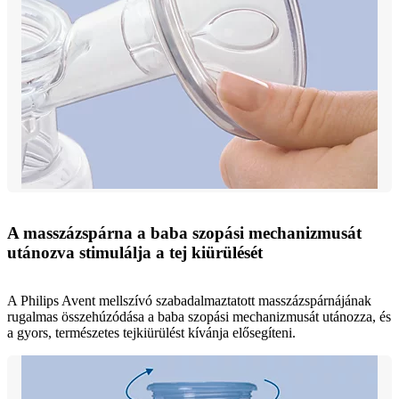
A masszázspárna a baba szopási mechanizmusát
utánozva stimulálja a tej kiürülését
A Philips Avent mellszívó szabadalmaztatott masszázspárnájának
rugalmas összehúzódása a baba szopási mechanizmusát utánozza, és
a gyors, természetes tejkiürülést kívánja elősegíteni.