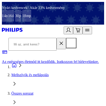
Nyári kedvencek! Akár 33% kedvezmény
:
:
14
n
16
ó
30
p
18
mp
Az egészséges életmód itt kezdődik. Iratkozzon fel hírlevelünkre.
2
Mellszívók és mellápolás
Összes sorozat