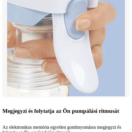
Megjegyzi és folytatja az Ön pumpálási ritmusát
Az elektronikus memória egyetlen gombnyomásra megjegyzi és