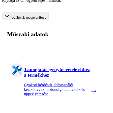
folytatja az Ön egyéni fejési ritmusát.
Továbbiak megjelenítése
Műszaki adatok
Támogatás igénybe vétele ehhez
a termékhez
Gyakori kérdések, felhasználói
kézikönyvek, biztonsági tudnivalók és
tippek keresése