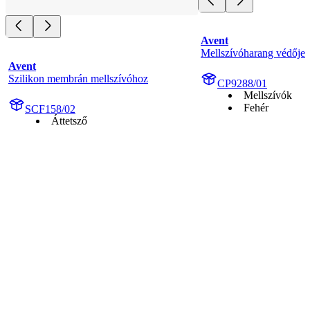
Avent
Mellszívóharang védője
Avent
Szilikon membrán mellszívóhoz
CP9288/01
Mellszívók
Fehér
SCF158/02
Áttetsző