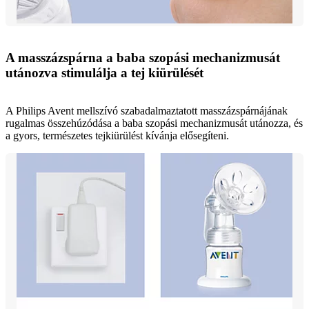
A masszázspárna a baba szopási mechanizmusát
utánozva stimulálja a tej kiürülését
A Philips Avent mellszívó szabadalmaztatott masszázspárnájának
rugalmas összehúzódása a baba szopási mechanizmusát utánozza, és
a gyors, természetes tejkiürülést kívánja elősegíteni.