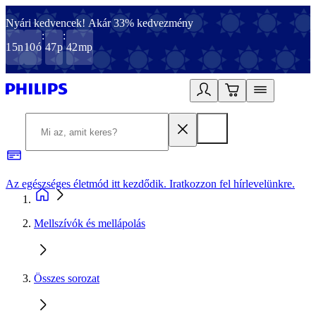
Nyári kedvencek! Akár 33% kedvezmény
:
:
15
n
10
ó
47
p
42
mp
Az egészséges életmód itt kezdődik. Iratkozzon fel hírlevelünkre.
2
Mellszívók és mellápolás
Összes sorozat