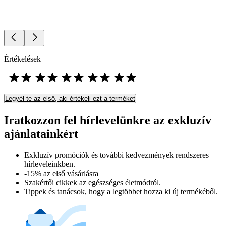
Értékelések
Legyél te az első, aki értékeli ezt a terméket
Iratkozzon fel hírlevelünkre az exkluzív
ajánlatainkért​
Exkluzív promóciók és további kedvezmények rendszeres
hírleveleinkben.
-15% az első vásárlásra
Szakértői cikkek az egészséges életmódról.
Tippek és tanácsok, hogy a legtöbbet hozza ki új termékéből.