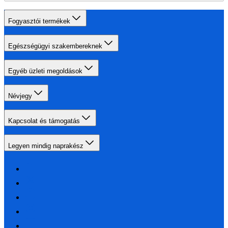
Fogyasztói termékek
Egészségügyi szakembereknek
Egyéb üzleti megoldások
Névjegy
Kapcsolat és támogatás
Legyen mindig naprakész