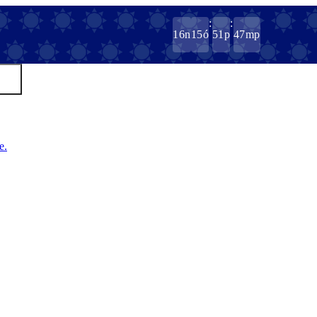
:
:
16
n
15
ó
51
p
47
mp
e.