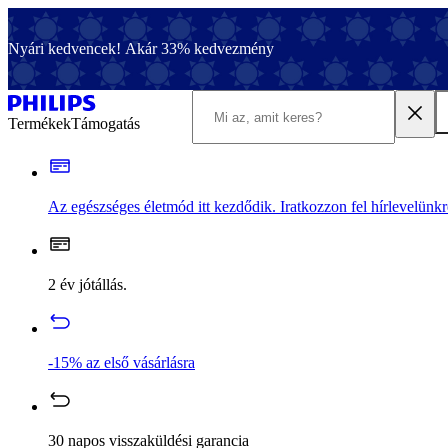
Nyári kedvencek! Akár 33% kedvezmény
Termékek
Támogatás
Az egészséges életmód itt kezdődik. Iratkozzon fel hírlevelünkr
2 év jótállás.
-15% az első vásárlásra
30 napos visszaküldési garancia