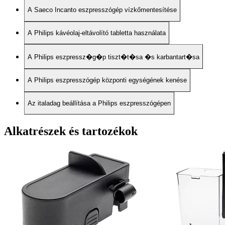
A Saeco Incanto eszpresszógép vízkőmentesítése
A Philips kávéolaj-eltávolító tabletta használata
A Philips eszpressz�g�p tiszt�t�sa �s karbantart�sa
A Philips eszpresszógép központi egységének kenése
Az italadag beállítása a Philips eszpresszógépen
Alkatrészek és tartozékok