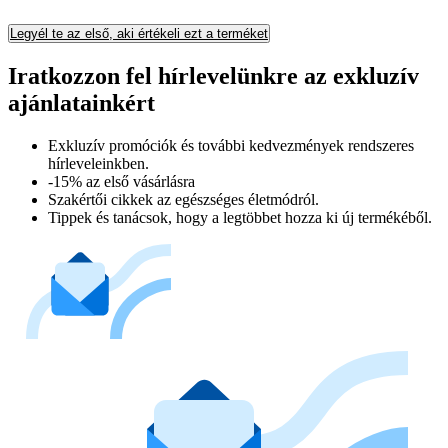
Legyél te az első, aki értékeli ezt a terméket
Iratkozzon fel hírlevelünkre az exkluzív
ajánlatainkért​
Exkluzív promóciók és további kedvezmények rendszeres
hírleveleinkben.
-15% az első vásárlásra
Szakértői cikkek az egészséges életmódról.
Tippek és tanácsok, hogy a legtöbbet hozza ki új termékéből.