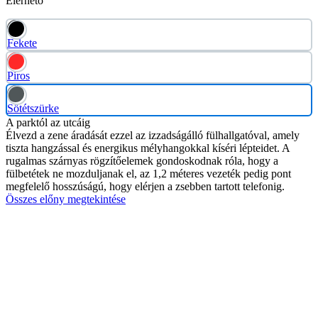
Elérhető
Fekete
Piros
Sötétszürke
A parktól az utcáig
Élvezd a zene áradását ezzel az izzadságálló fülhallgatóval, amely
tiszta hangzással és energikus mélyhangokkal kíséri lépteidet. A
rugalmas szárnyas rögzítőelemek gondoskodnak róla, hogy a
fülbetétek ne mozduljanak el, az 1,2 méteres vezeték pedig pont
megfelelő hosszúságú, hogy elérjen a zsebben tartott telefonig.
Összes előny megtekintése