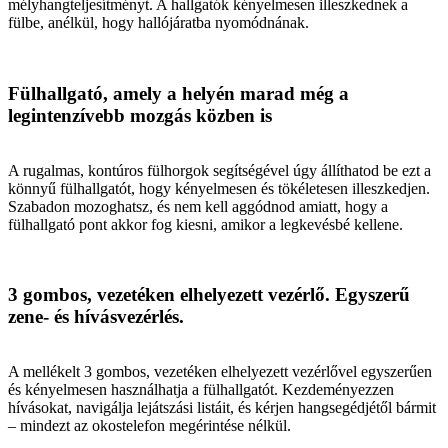
mélyhangteljesítményt. A hallgatók kényelmesen illeszkednek a
fülbe, anélkül, hogy hallójáratba nyomódnának.
Fülhallgató, amely a helyén marad még a
legintenzívebb mozgás közben is
A rugalmas, kontúros fülhorgok segítségével úgy állíthatod be ezt a
könnyű fülhallgatót, hogy kényelmesen és tökéletesen illeszkedjen.
Szabadon mozoghatsz, és nem kell aggódnod amiatt, hogy a
fülhallgató pont akkor fog kiesni, amikor a legkevésbé kellene.
3 gombos, vezetéken elhelyezett vezérlő. Egyszerű
zene- és hívásvezérlés.
A mellékelt 3 gombos, vezetéken elhelyezett vezérlővel egyszerűen
és kényelmesen használhatja a fülhallgatót. Kezdeményezzen
hívásokat, navigálja lejátszási listáit, és kérjen hangsegédjétől bármit
– mindezt az okostelefon megérintése nélkül.