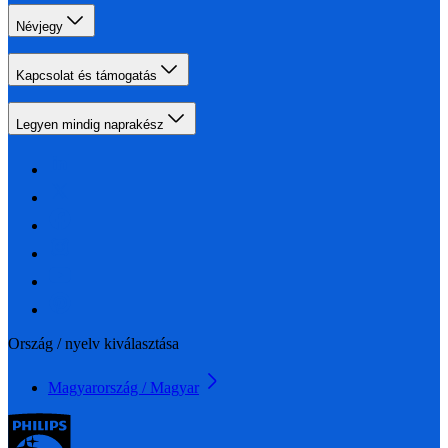
Névjegy
Kapcsolat és támogatás
Legyen mindig naprakész
Ország / nyelv kiválasztása
Magyarország / Magyar