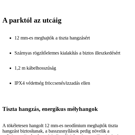
A parktól az utcáig
12 mm-es meghajtók a tiszta hangzásért
Szárnyas rögzítőelemes kialakítás a biztos illeszkedésért
1,2 m kábelhosszúság
IPX4 védettség fröccsenés/izzadás ellen
Tiszta hangzás, energikus mélyhangok
A tökéletesen hangolt 12 mm-es neodímium meghajtók tiszta
hangzást biztosítanak, a basszusnyílások pedig növelik a