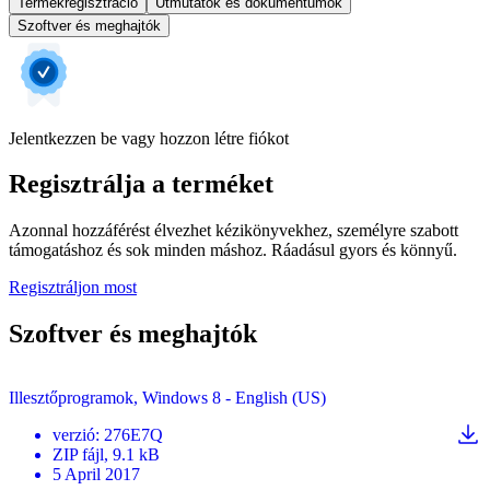
Termékregisztráció
Útmutatók és dokumentumok
Szoftver és meghajtók
Jelentkezzen be vagy hozzon létre fiókot
Regisztrálja a terméket
Azonnal hozzáférést élvezhet kézikönyvekhez, személyre szabott
támogatáshoz és sok minden máshoz. Ráadásul gyors és könnyű.
Regisztráljon most
Szoftver és meghajtók
Illesztőprogramok, Windows 8 - English (US)
verzió
:
276E7Q
ZIP
fájl
, 9.1 kB
5 April 2017