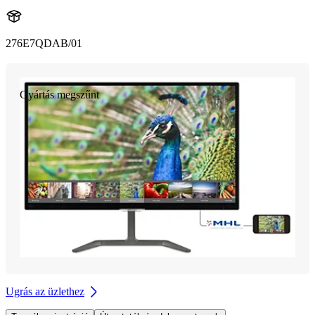
276E7QDAB/01
Gyártás megszűnt
Ugrás az üzlethez