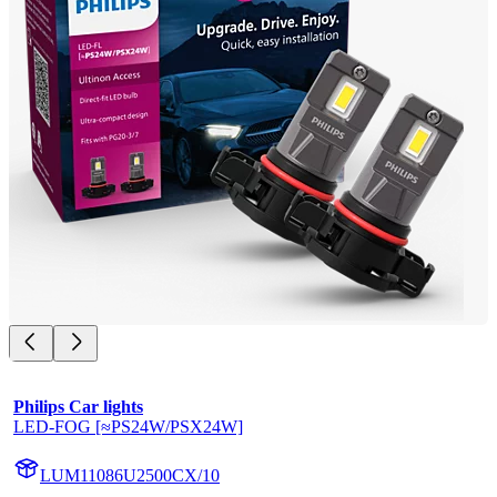
Philips Car lights
LED-FOG [≈PS24W/PSX24W]
LUM11086U2500CX/10