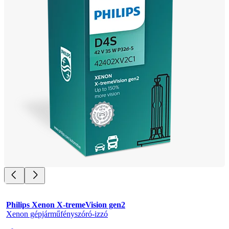
Philips Xenon X-tremeVision gen2
Xenon gépjárműfényszóró-izzó