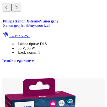
Philips Xenon X-tremeVision gen2
Xenon gépjárműfényszóró-izzó
85415XV2S1
Lámpa típusa: D1S
85 V, 35 W
Izzók száma: 1
Termék megtekintése