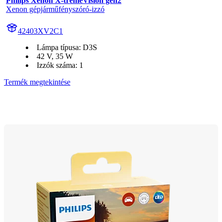
Philips Xenon X-tremeVision gen2
Xenon gépjárműfényszóró-izzó
42403XV2C1
Lámpa típusa: D3S
42 V, 35 W
Izzók száma: 1
Termék megtekintése