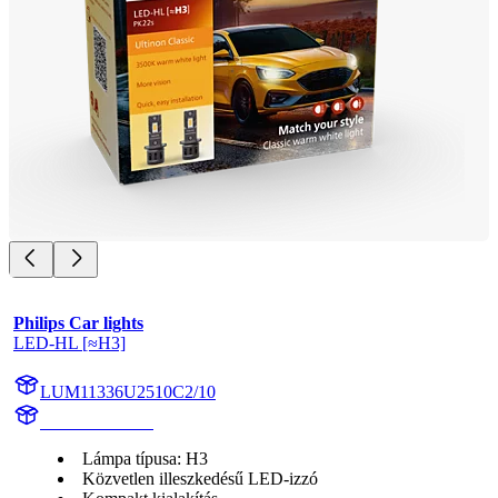
Philips Car lights
LED-HL [≈H3]
LUM11336U2510C2/10
11336U2510C2
Lámpa típusa: H3
Közvetlen illeszkedésű LED-izzó