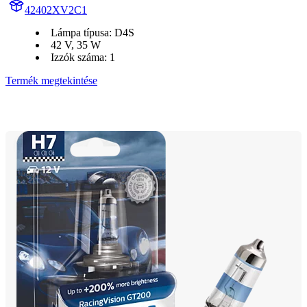
42402XV2C1
Lámpa típusa: D4S
42 V, 35 W
Izzók száma: 1
Termék megtekintése