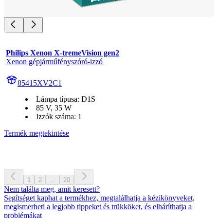
Philips Xenon X-tremeVision gen2
Xenon gépjárműfényszóró-izzó
85415XV2C1
Lámpa típusa: D1S
85 V, 35 W
Izzók száma: 1
Termék megtekintése
1
2
...
20
Nem találta meg, amit keresett?
Segítséget kaphat a termékhez, megtalálhatja a kézikönyveket,
megismerheti a legjobb tippeket és trükköket, és elháríthatja a
problémákat