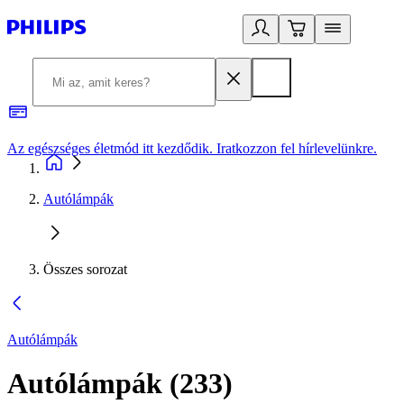
Az egészséges életmód itt kezdődik. Iratkozzon fel hírlevelünkre.
2
Autólámpák
Összes sorozat
Autólámpák
Autólámpák
(
233
)