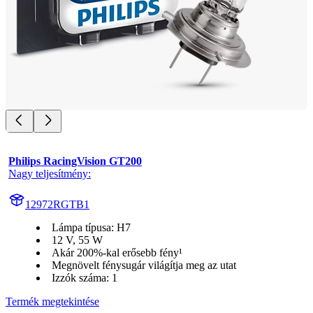
Philips RacingVision GT200
Nagy teljesítmény:
12972RGTB1
Lámpa típusa: H7
12 V, 55 W
Akár 200%-kal erősebb fény¹
Megnövelt fénysugár világítja meg az utat
Izzók száma: 1
Termék megtekintése