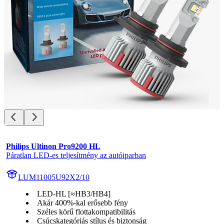
Philips Ultinon Pro9200 HL
Páratlan LED-es teljesítmény az autóiparban
LUM11005U92X2/10
LED-HL [≈HB3/HB4]
Akár 400%-kal erősebb fény
Széles körű flottakompatibilitás
Csúcskategóriás stílus és biztonság