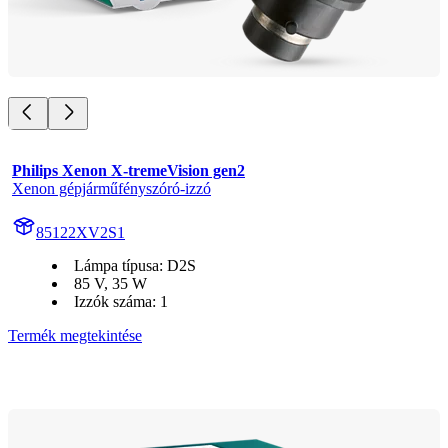
Philips Xenon X-tremeVision gen2
Xenon gépjárműfényszóró-izzó
85122XV2S1
Lámpa típusa: D2S
85 V, 35 W
Izzók száma: 1
Termék megtekintése