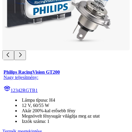
Philips RacingVision GT200
Nagy teljesítmény:
12342RGTB1
Lámpa típusa: H4
12 V, 60/55 W
Akár 200%-kal erősebb fény
Megnövelt fénysugár világítja meg az utat
Izzók száma: 1
Termék megtekintése