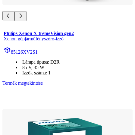
Philips Xenon X-tremeVision gen2
Xenon gépjárműfényszóró-izzó
85126XV2S1
Lámpa típusa: D2R
85 V, 35 W
Izzók száma: 1
Termék megtekintése