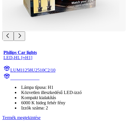
Philips Car lights
LED-HL [≈H1]
LUM11258U2510C2/10
11258U2510C2
Lámpa típusa: H1
Közvetlen illeszkedésű LED-izzó
Kompakt kialakítás
6000 K hideg fehér fény
Izzók száma: 2
Termék megtekintése