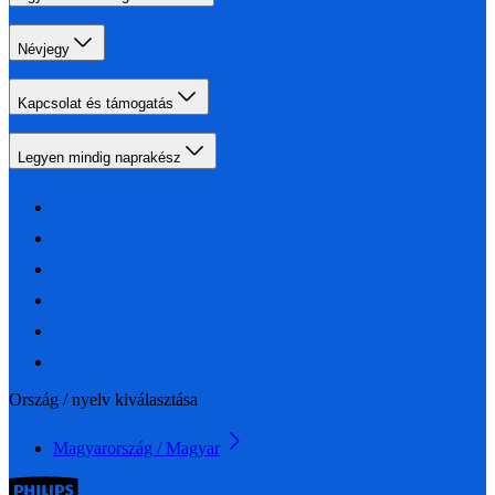
Névjegy
Kapcsolat és támogatás
Legyen mindig naprakész
Ország / nyelv kiválasztása
Magyarország / Magyar