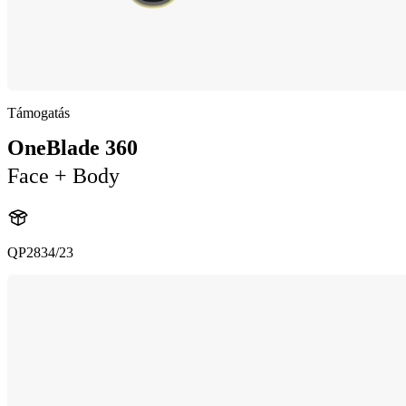
Támogatás
OneBlade 360
Face + Body
QP2834/23