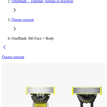
OneBlade – Trimmel, formáz és borotvál
Összes sorozat
OneBlade 360 Face + Body
Összes sorozat