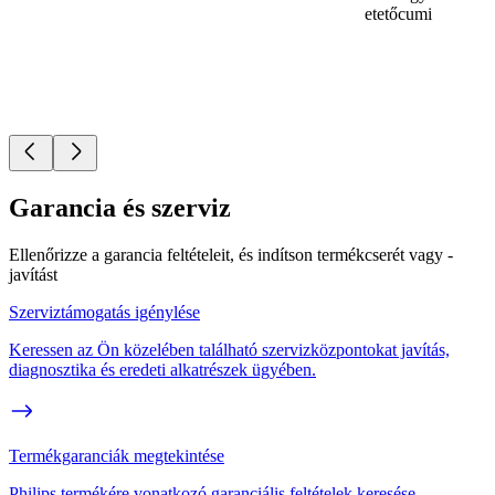
etetőcumi
Garancia és szerviz
Ellenőrizze a garancia feltételeit, és indítson termékcserét vagy -
javítást
Szerviztámogatás igénylése
Keressen az Ön közelében található szervizközpontokat javítás,
diagnosztika és eredeti alkatrészek ügyében.
Termékgaranciák megtekintése
Philips termékére vonatkozó garanciális feltételek keresése