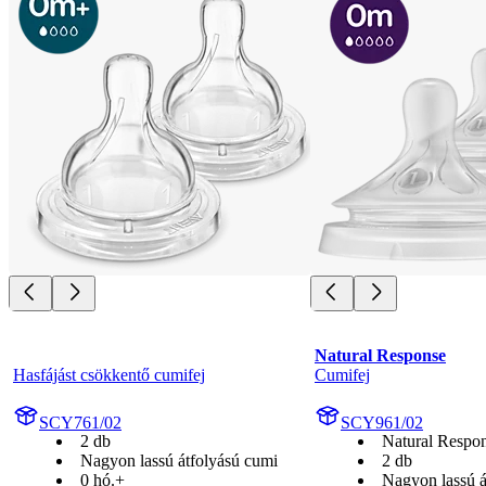
Natural Response
Hasfájást csökkentő cumifej
Cumifej
SCY761/02
SCY961/02
2 db
Natural Respon
Nagyon lassú átfolyású cumi
2 db
0 hó.+
Nagyon lassú á