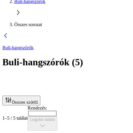
Buli-hangszórók
Összes sorozat
Buli-hangszórók
Buli-hangszórók
(
5
)
Összes szűrő
1
Rendezés:
1–5 / 5 találat
Legjobb találat