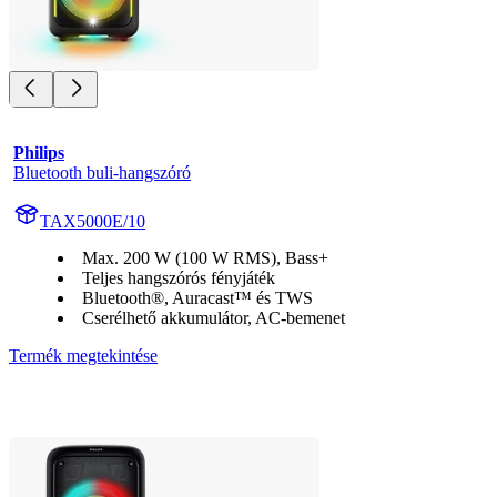
Philips
Bluetooth buli-hangszóró
TAX5000E/10
Max. 200 W (100 W RMS), Bass+
Teljes hangszórós fényjáték
Bluetooth®, Auracast™ és TWS
Cserélhető akkumulátor, AC-bemenet
Termék megtekintése