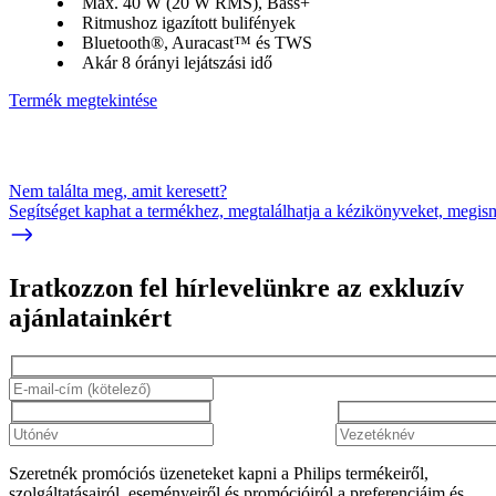
Max. 40 W (20 W RMS), Bass+
Ritmushoz igazított bulifények
Bluetooth®, Auracast™ és TWS
Akár 8 órányi lejátszási idő
Termék megtekintése
Nem találta meg, amit keresett?
Segítséget kaphat a termékhez, megtalálhatja a kézikönyveket, megisme
Iratkozzon fel hírlevelünkre az exkluzív
ajánlatainkért​
Szeretnék promóciós üzeneteket kapni a Philips termékeiről,
szolgáltatásairól, eseményeiről és promócióiról a preferenciáim és