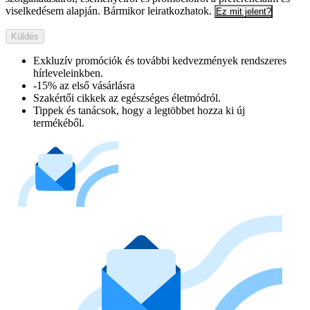
viselkedésem alapján. Bármikor leiratkozhatok.
Ez mit jelent?
Küldés
Exkluzív promóciók és további kedvezmények rendszeres
hírleveleinkben.
-15% az első vásárlásra
Szakértői cikkek az egészséges életmódról.
Tippek és tanácsok, hogy a legtöbbet hozza ki új
termékéből.