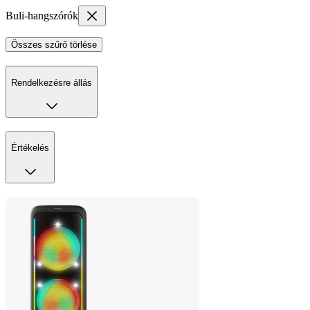
Buli-hangszórók
Összes szűrő törlése
Rendelkezésre állás
Értékelés