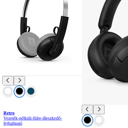
Retro
Vezeték-nélküli-fülre-illeszkedő-
fejhallgató