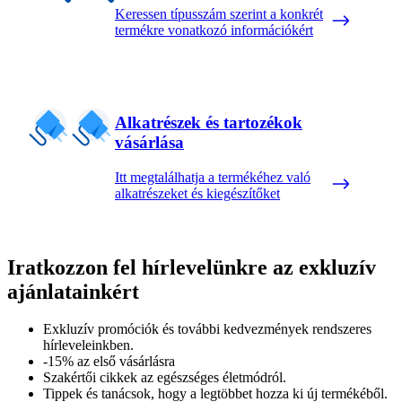
Keressen típusszám szerint a konkrét
termékre vonatkozó információkért
Alkatrészek és tartozékok
vásárlása
Itt megtalálhatja a termékéhez való
alkatrészeket és kiegészítőket
Iratkozzon fel hírlevelünkre az exkluzív
ajánlatainkért​
Exkluzív promóciók és további kedvezmények rendszeres
hírleveleinkben.
-15% az első vásárlásra
Szakértői cikkek az egészséges életmódról.
Tippek és tanácsok, hogy a legtöbbet hozza ki új termékéből.