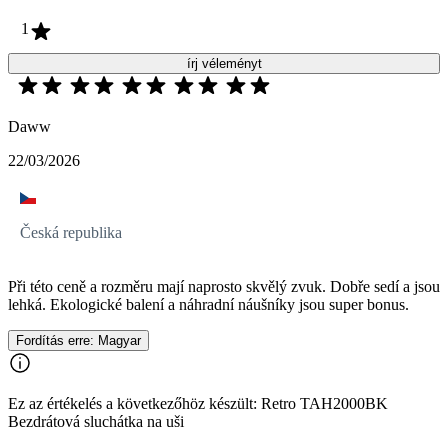
1
írj véleményt
Daww
22/03/2026
Česká republika
Při této ceně a rozměru mají naprosto skvělý zvuk. Dobře sedí a jsou
lehká. Ekologické balení a náhradní náušníky jsou super bonus.
Fordítás erre: Magyar
Ez az értékelés a következőhöz készült: Retro TAH2000BK
Bezdrátová sluchátka na uši