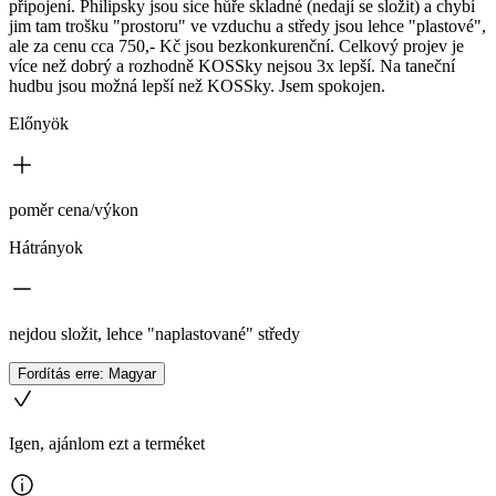
připojení. Philipsky jsou sice hůře skladné (nedají se složit) a chybí
jim tam trošku "prostoru" ve vzduchu a středy jsou lehce "plastové",
ale za cenu cca 750,- Kč jsou bezkonkurenční. Celkový projev je
více než dobrý a rozhodně KOSSky nejsou 3x lepší. Na taneční
hudbu jsou možná lepší než KOSSky. Jsem spokojen.
Előnyök
poměr cena/výkon
Hátrányok
nejdou složit, lehce "naplastované" středy
Fordítás erre: Magyar
Igen, ajánlom ezt a terméket