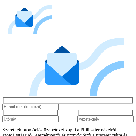
Szeretnék promóciós üzeneteket kapni a Philips termékeiről,
szolgáltatásairól, eseményeiről és promócióiról a preferenciáim és