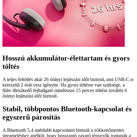
Hosszú akkumulátor-élettartam és gyors
töltés
A teljes feltöltés akár 26 órányi lejátszási időt biztosít, ami USB-C-n
keresztül 2 órát vesz igénybe. Ha gyors töltésre van szüksége, a
fülre illeszkedő fejhallgató mindössze 15 perces töltése további 6
órányi lejátszási időt biztosít.
Stabil, többpontos Bluetooth-kapcsolat és
egyszerű párosítás
A Bluetooth 5.4 stabilabb kapcsolatot biztosít a zökkenőmentes
streameléshez anélkül, hogy bosszantó zavaró tényezők rontanák a