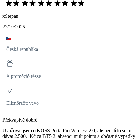
xStepan
23/10/2025
Česká republika
A promóció része
Ellenőrzött vevő
Překvapivě dobré
Uvažoval jsem o KOSS Porta Pro Wireless 2.0, ale nechtělo se mi
dávat 2.500,- Kč za BT5.2, absenci multipointu a občasné výpadky