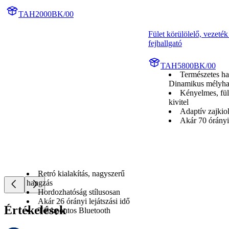
TAH2000BK/00
Fület körülölelő, vezeték 
fejhallgató
TAH5800BK/00
Természetes ha
Dinamikus mélyh
Kényelmes, fül
kivitel
Adaptív zajkiol
Akár 70 órányi 
Retró kialakítás, nagyszerű
hangzás
Hordozhatóság stílusosan
Akár 26 órányi lejátszási idő
Értékelések
Többpontos Bluetooth