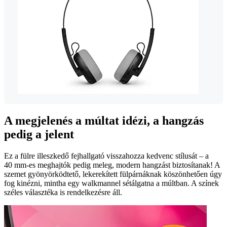
A megjelenés a múltat idézi, a hangzás
pedig a jelent
Ez a fülre illeszkedő fejhallgató visszahozza kedvenc stílusát – a
40 mm-es meghajtók pedig meleg, modern hangzást biztosítanak! A
szemet gyönyörködtető, lekerekített fülpárnáknak köszönhetően úgy
fog kinézni, mintha egy walkmannel sétálgatna a múltban. A színek
széles választéka is rendelkezésre áll.