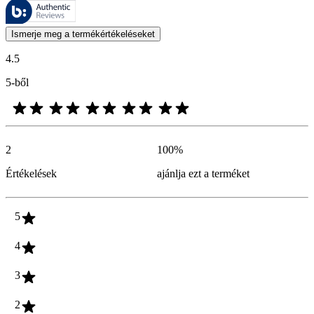
Ezeket az értékeléseket a Bazaarvoice kezeli, és megfelelnek a Bazaarv
A termékbesorolás és csillagos besorolás formájában kifejezett vásárló
Ismerje meg a termékértékeléseket
4.5
5-ből
2
100
%
Értékelések
ajánlja ezt a terméket
5
4
3
2